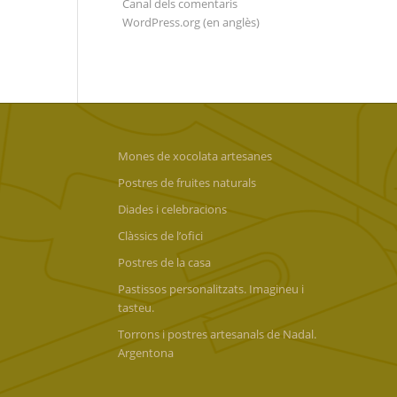
Canal dels comentaris
WordPress.org (en anglès)
Mones de xocolata artesanes
Postres de fruites naturals
Diades i celebracions
Clàssics de l’ofici
Postres de la casa
Pastissos personalitzats. Imagineu i
tasteu.
Torrons i postres artesanals de Nadal.
Argentona