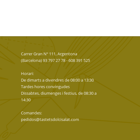
Carrer Gran Nº 111, Argentona
(Barcelona) 93 797 27 78 - 608 391 525
Horari:
De dimarts a divendres de 08:00 a 13:30
Tardes hores convingudes
Dissabtes, diumenges i festius, de 08:30 a
14:30
Comandes:
pedidos@tastetsdolcisalat.com