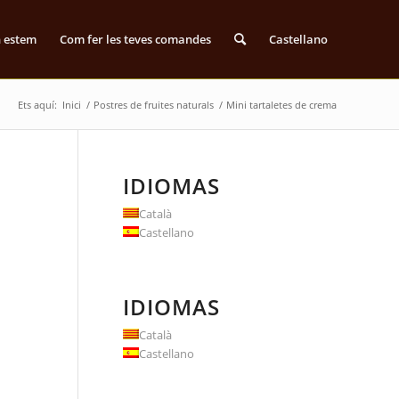
n estem
Com fer les teves comandes
Castellano
Ets aquí:
Inici
/
Postres de fruites naturals
/
Mini tartaletes de crema
IDIOMAS
Català
Castellano
IDIOMAS
Català
Castellano