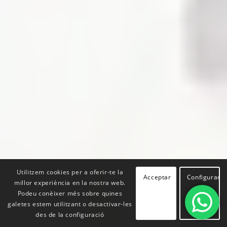
Utilitzem cookies per a oferir-te la
Acceptar
Configurar
millor experiència en la nostra web.
Podeu conèixer més sobre quines
galetes estem utilitzant o desactivar-les
des de la configuració