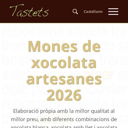
Castellano
Mones de
xocolata
artesanes
2026
Elaboració pròpia amb la millor qualitat al
millor preu, amb diferents combinacions de
xocolata blanca, xocolata amb llet i xocolata