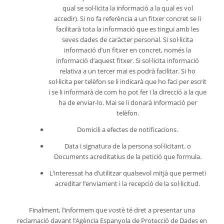
qual se sol·licita la informació a la qual es vol
accedir). Si no fa referència a un fitxer concret se li
facilitarà tota la informació que es tingui amb les
seves dades de caràcter personal.
Si sol·licita
informació d’un fitxer en concret, només la
informació d’aquest fitxer.
Si sol·licita informació
relativa a un tercer mai es podrà facilitar. Si ho
sol·licita per telèfon se li indicarà que ho faci per escrit
i se li informarà de com ho pot fer i la direcció a la que
ha de enviar-lo. Mai se li donarà informació per
telèfon.
Domicili a efectes de notificacions.
Data i signatura de la persona sol·licitant. o
Documents acreditatius de la petició que formula.
L’interessat ha d’utilitzar qualsevol mitjà que permeti
acreditar l’enviament i la recepció de la sol·licitud.
Finalment, l’informem que vostè té dret a presentar una
reclamació davant l’Agència Espanyola de Protecció de Dades en