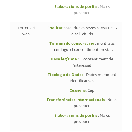
Elaboracions de perfils
: No es
preveuen
Formulari
Finalitat
: Atendre les seves consultes i /
web
o sol·licituds
Termini de conservació
: mentre es
mantingui el consentiment prestat.
Base legítima
: El consentiment de
l’interessat
Tipologia de Dades
: Dades merament
identificatives
Cessions
: Cap
Transferències internacionals
: No es
preveuen
Elaboracions de perfils
: No es
preveuen