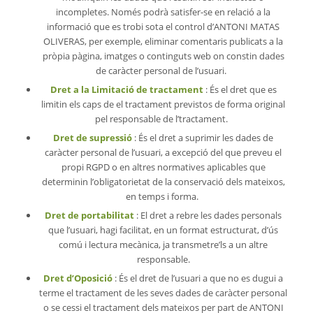
incompletes. Només podrà satisfer-se en relació a la
informació que es trobi sota el control d’ANTONI MATAS
OLIVERAS, per exemple, eliminar comentaris publicats a la
pròpia pàgina, imatges o continguts web on constin dades
de caràcter personal de l’usuari.
Dret a la Limitació de tractament
: És el dret que es
limitin els caps de el tractament previstos de forma original
pel responsable de l’tractament.
Dret de supressió
: És el dret a suprimir les dades de
caràcter personal de l’usuari, a excepció del que preveu el
propi RGPD o en altres normatives aplicables que
determinin l’obligatorietat de la conservació dels mateixos,
en temps i forma.
Dret de portabilitat
: El dret a rebre les dades personals
que l’usuari, hagi facilitat, en un format estructurat, d’ús
comú i lectura mecànica, ja transmetre’ls a un altre
responsable.
Dret d’Oposició
: És el dret de l’usuari a que no es dugui a
terme el tractament de les seves dades de caràcter personal
o se cessi el tractament dels mateixos per part de ANTONI