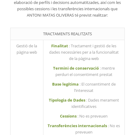
elaboració de perfils i decisions automatitzades, així com les
possibles cessions i les transferències internacionals que
ANTONI MATAS OLIVERAS té previst realitzar:
TRACTAMENTS REALITZATS
Gestió de la
Finalitat
: Tractament i gestió de les
pàgina web
dades necessàries per a la funcionalitat
de la pàgina web
Termini de conservació
: mentre
perduri el consentiment prestat
Base legítima
: El consentiment de
l’interessat
Tipologia de Dades
: Dades merament
identificatives
Cessions
: No es preveuen
Transferències internacionals
: No es
preveuen