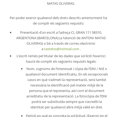
MATAS OLIVERAS.
Per poder exercir qualsevol dels drets descrits anteriorment ha
de complir els següents requisits:
Presentació d’un escrit a l’adreça CL GRAN 111 08310,
ARGENTONA (BARCELONA) (a l’atenció de ANTONI MATAS
OLIVERAS) o bé a través de correu electrònic
a
tastetss@hotmail.com
.
L’escrit remès pel titular de les dades que sol·liciti l’exercici
haurà de complir els següents requisits legals:
Nom, cognoms de l’interessat i còpia de l’DNI / NIE o
qualsevol document identificatiu. En els excepcionals
casos en què s’admeti la representació, serà també
necessària la identificació pel mateix mitjà de la
persona que el representa, així com el document
acreditatiu de la representació. La fotocòpia de l’DNI
podrà ser substituïda sempre que s’acrediti la
identitat per qualsevol altre mitjà vàlid en dret.
Petició en què es concreta la sol·licitud. (Exercici en el