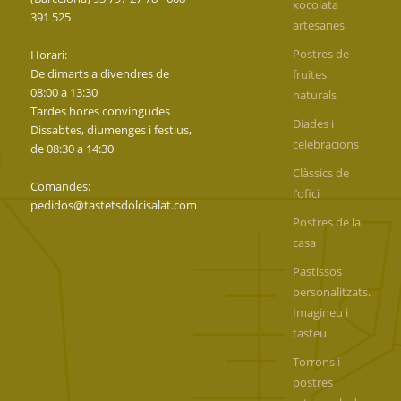
xocolata
391 525
artesanes
Postres de
Horari:
De dimarts a divendres de
fruites
08:00 a 13:30
naturals
Tardes hores convingudes
Diades i
Dissabtes, diumenges i festius,
celebracions
de 08:30 a 14:30
Clàssics de
Comandes:
l’ofici
pedidos@tastetsdolcisalat.com
Postres de la
casa
Pastissos
personalitzats.
Imagineu i
tasteu.
Torrons i
postres