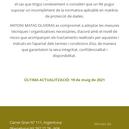
el cas que tingui coneixement o consideri que un fet pugui
suposar un incompliment de la normativa aplicable en matèria
de protecció de dades.
ANTONI MATAS OLIVERAS es compromet a adoptar les mesures
tècniques i organitzatives necessàries, d’acord amb el nivell de
riscos que acompanyen els tractaments realitzats per aquestes i
indicats en l’apartat dels termes i condicions d’ús, de manera
que garanteixin la seva integritat, confidencialitat i
disponibilitat.
ÚLTIMA ACTUALITZACIÓ: 19 de maig de 2021
Carrer Gran Nº 111, Argentona
Mones de
(Barcelona) 93 797 27 78 - 608