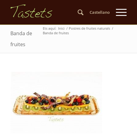
Castellano
Ets aquí:
Inici
/
Postres de fruites naturals
/
Banda de
Banda de fruites
fruites