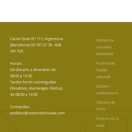
Carrer Gran Nº 111, Argentona
Mones de
(Barcelona) 93 797 27 78 - 608
xocolata
391 525
artesanes
Postres de
Horari:
De dimarts a divendres de
fruites
08:00 a 13:30
naturals
Tardes hores convingudes
Diades i
Dissabtes, diumenges i festius,
celebracions
de 08:30 a 14:30
Clàssics de
Comandes:
l’ofici
pedidos@tastetsdolcisalat.com
Postres de la
casa