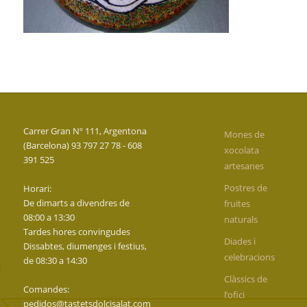
Carrer Gran Nº 111, Argentona
Mones de
(Barcelona) 93 797 27 78 - 608
xocolata
391 525
artesanes
Postres de
Horari:
De dimarts a divendres de
fruites
08:00 a 13:30
naturals
Tardes hores convingudes
Diades i
Dissabtes, diumenges i festius,
celebracions
de 08:30 a 14:30
Clàssics de
Comandes:
l’ofici
pedidos@tastetsdolcisalat.com