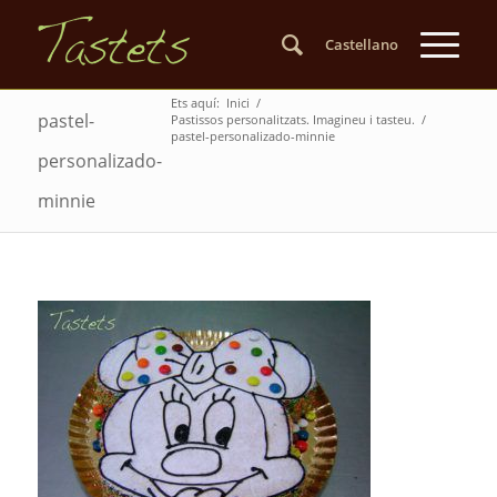
Castellano
Ets aquí:
Inici
/
pastel-
Pastissos personalitzats. Imagineu i tasteu.
/
pastel-personalizado-minnie
personalizado-
minnie