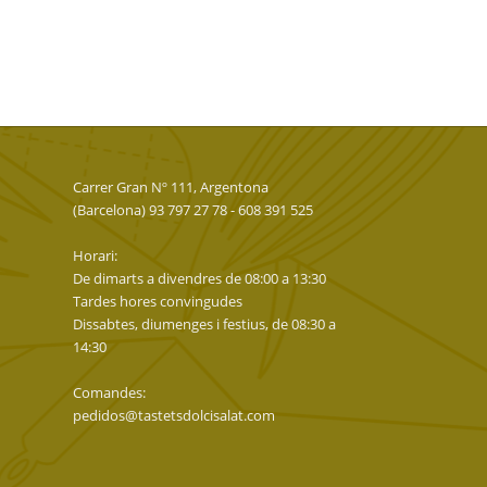
Carrer Gran Nº 111, Argentona
(Barcelona) 93 797 27 78 - 608 391 525
Horari:
De dimarts a divendres de 08:00 a 13:30
Tardes hores convingudes
Dissabtes, diumenges i festius, de 08:30 a
14:30
Comandes:
pedidos@tastetsdolcisalat.com