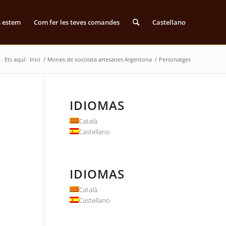
n estem
Com fer les teves comandes
Castellano
Ets aquí:
Inici
/
Mones de xocolata artesanes Argentona
/
Personatges
IDIOMAS
Català
Castellano
IDIOMAS
Català
Castellano