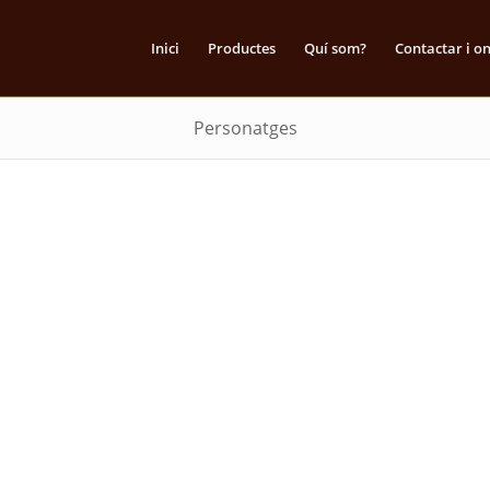
Inici
Productes
Quí som?
Contactar i o
Personatges