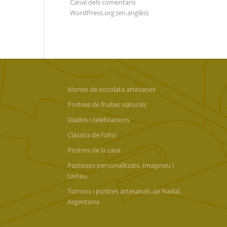
Canal dels comentaris
WordPress.org (en anglès)
Mones de xocolata artesanes
Postres de fruites naturals
Diades i celebracions
Clàssics de l’ofici
Postres de la casa
Pastissos personalitzats. Imagineu i
tasteu.
Torrons i postres artesanals de Nadal.
Argentona