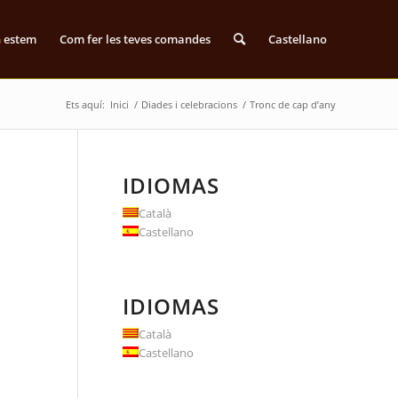
n estem
Com fer les teves comandes
Castellano
Ets aquí:
Inici
/
Diades i celebracions
/
Tronc de cap d’any
IDIOMAS
Català
Castellano
IDIOMAS
Català
Castellano