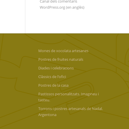
Canal dels comentaris
WordPress.org (en anglès)
Mones de xocolata artesanes
Postres de fruites naturals
Diades i celebracions
Clàssics de l’ofici
Postres de la casa
Pastissos personalitzats. Imagineu i
tasteu.
Torrons i postres artesanals de Nadal.
Argentona