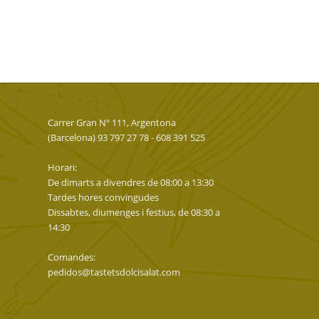
Carrer Gran Nº 111, Argentona
(Barcelona) 93 797 27 78 - 608 391 525
Horari:
De dimarts a divendres de 08:00 a 13:30
Tardes hores convingudes
Dissabtes, diumenges i festius, de 08:30 a
14:30
Comandes:
pedidos@tastetsdolcisalat.com