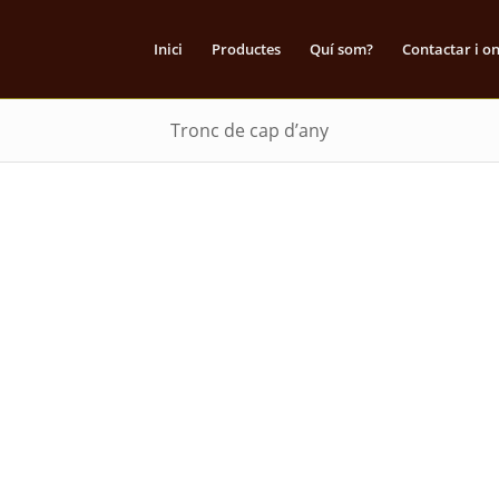
Inici
Productes
Quí som?
Contactar i o
Tronc de cap d’any