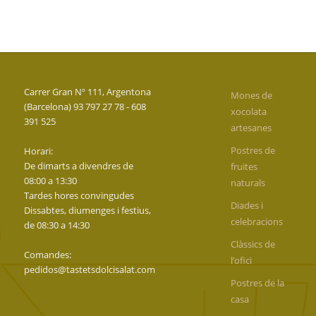
Carrer Gran Nº 111, Argentona
Mones de
(Barcelona) 93 797 27 78 - 608
xocolata
391 525
artesanes
Postres de
Horari:
De dimarts a divendres de
fruites
08:00 a 13:30
naturals
Tardes hores convingudes
Diades i
Dissabtes, diumenges i festius,
celebracions
de 08:30 a 14:30
Clàssics de
Comandes:
l’ofici
pedidos@tastetsdolcisalat.com
Postres de la
casa