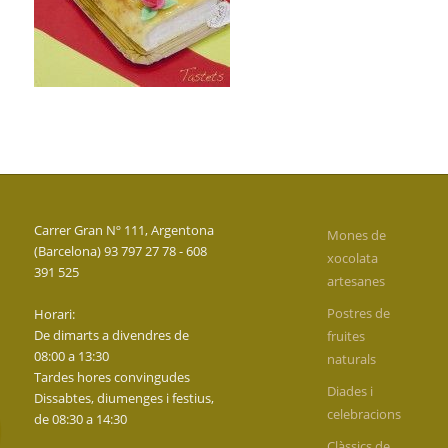
Carrer Gran Nº 111, Argentona
Mones de
(Barcelona) 93 797 27 78 - 608
xocolata
391 525
artesanes
Postres de
Horari:
De dimarts a divendres de
fruites
08:00 a 13:30
naturals
Tardes hores convingudes
Diades i
Dissabtes, diumenges i festius,
celebracions
de 08:30 a 14:30
Clàssics de