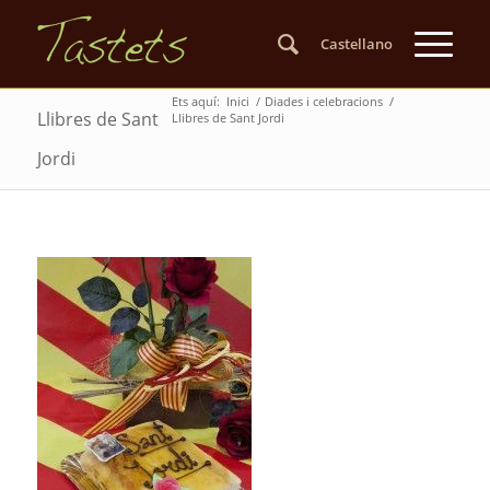
Castellano
Ets aquí:
Inici
/
Diades i celebracions
/
Llibres de Sant
Llibres de Sant Jordi
Jordi