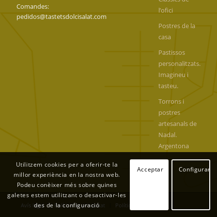
Comandes:
l’ofici
pedidos@tastetsdolcisalat.com
Postres de la
casa
Pastissos
personalitzats.
Imagineu i
tasteu.
Torrons i
postres
artesanals de
Nadal.
Argentona
Utilitzem cookies per a oferir-te la
Acceptar
Configurar
millor experiència en la nostra web.
Podeu conèixer més sobre quines
galetes estem utilitzant o desactivar-les
des de la configuració
Avís legal
Política de privacitat
Política de cookies