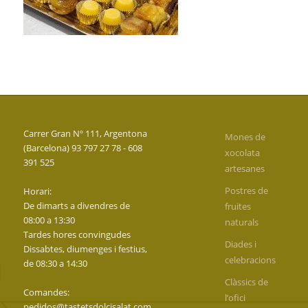
Carrer Gran Nº 111, Argentona
Mones de
(Barcelona) 93 797 27 78 - 608
xocolata
391 525
artesanes
Postres de
Horari:
De dimarts a divendres de
fruites
08:00 a 13:30
naturals
Tardes hores convingudes
Diades i
Dissabtes, diumenges i festius,
celebracions
de 08:30 a 14:30
Clàssics de
Comandes:
l’ofici
pedidos@tastetsdolcisalat.com