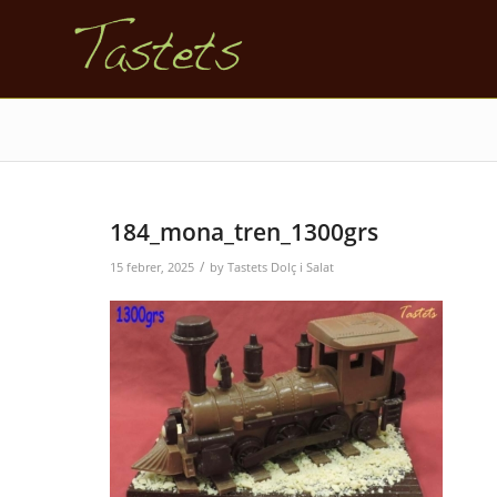
184_mona_tren_1300grs
/
15 febrer, 2025
by
Tastets Dolç i Salat