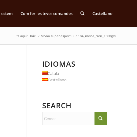
n estem
Com fer les teves comandes
Castellano
Ets aquí:
Inici
/
Mona super esportiu
/
184_mona_tren_1300grs
IDIOMAS
Català
Castellano
SEARCH