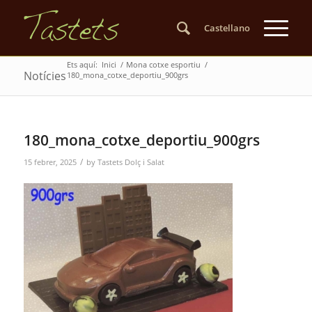
Castellano
Ets aquí:
Inici
/
Mona cotxe esportiu
/
Notícies
180_mona_cotxe_deportiu_900grs
180_mona_cotxe_deportiu_900grs
/
15 febrer, 2025
by
Tastets Dolç i Salat