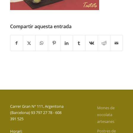
Compartir aquesta entrada
Carrer Gran Nº 111, Argentona
Mones de
(Barcelona) 93 797 27 78 - 608
xocolata
391 525
artesanes
Postres de
Horari: