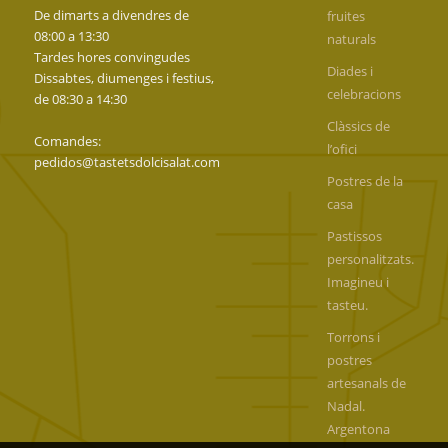
De dimarts a divendres de
fruites
08:00 a 13:30
naturals
Tardes hores convingudes
Diades i
Dissabtes, diumenges i festius,
celebracions
de 08:30 a 14:30
Clàssics de
Comandes:
l’ofici
pedidos@tastetsdolcisalat.com
Postres de la
casa
Pastissos
personalitzats.
Imagineu i
tasteu.
Torrons i
postres
artesanals de
Nadal.
Argentona