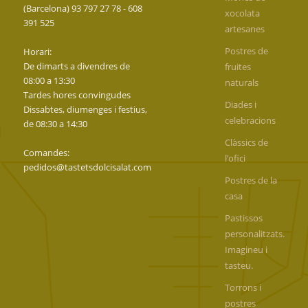
(Barcelona) 93 797 27 78 - 608
xocolata
391 525
artesanes
Postres de
Horari:
De dimarts a divendres de
fruites
08:00 a 13:30
naturals
Tardes hores convingudes
Diades i
Dissabtes, diumenges i festius,
celebracions
de 08:30 a 14:30
Clàssics de
Comandes:
l’ofici
pedidos@tastetsdolcisalat.com
Postres de la
casa
Pastissos
personalitzats.
Imagineu i
tasteu.
Torrons i
postres