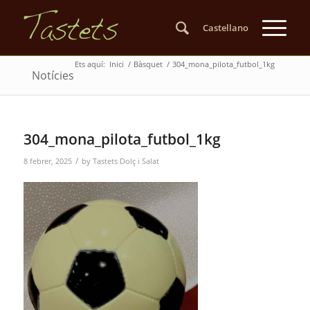
Castellano
Ets aquí:
Inici
/
Bàsquet
/
304_mona_pilota_futbol_1kg
Notícies
304_mona_pilota_futbol_1kg
/
8 febrer, 2025
by
Tastets Dolç i Salat